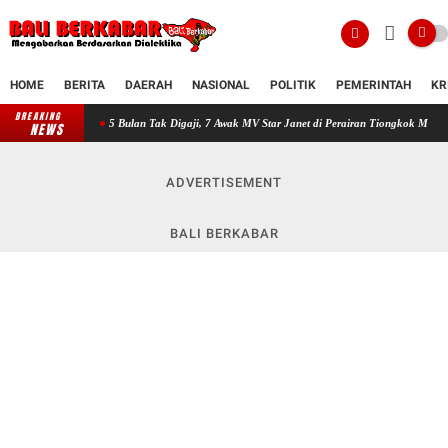
HOME
BERITA
DAERAH
NASIONAL
POLITIK
PEMERINTAH
KR
BREAKING
5 Bulan Tak Digaji, 7 Awak MV Star Janet di Perairan Tiongkok Mengaku Menunggu Ke
NEWS
ADVERTISEMENT
BALI BERKABAR