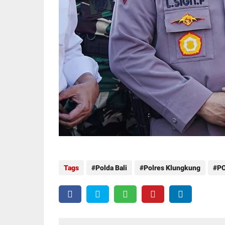
Tags
Polda Bali
Polres Klungkung
PO