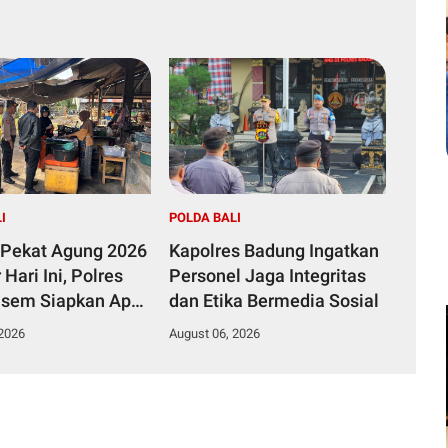
I
POLDA BALI
 Pekat Agung 2026
Kapolres Badung Ingatkan
 Hari Ini, Polres
Personel Jaga Integritas
sem Siapkan Apel
dan Etika Bermedia Sosial
dasi Tegakkan
 2026
August 06, 2026
tibmas