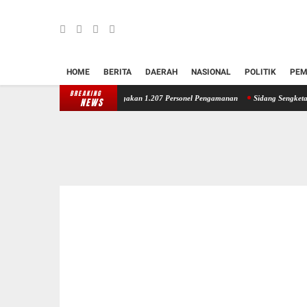
HOME
BERITA
DAERAH
NASIONAL
POLITIK
PEM
BREAKING
2026, Polres Gianyar Siagakan 1.207 Personel Pengamanan
Sidang Sengketa Lahan Batu A
NEWS