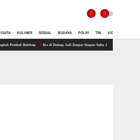
ISATA
KULINER
SOSIAL
BUDAYA
POLRI
TNI
VIDIO
 Buleleng
Kos di Dalung Jadi Tempat Simpan Sabu, Pria Ini Ditangkap Polisi dengan Ba