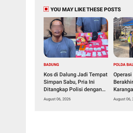
YOU MAY LIKE THESE POSTS
BADUNG
POLDA BAL
Kos di Dalung Jadi Tempat
Operasi
Simpan Sabu, Pria Ini
Berakhir
Ditangkap Polisi dengan
Karanga
Barang Bukti 123,26 Gram
Konsoli
August 06, 2026
August 06,
di Mobil dan Kamar Kos
Harkam