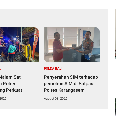
I
POLDA BALI
 Malam Sat
Penyerahan SIM terhadap
 Polres
pemohon SIM di Satpas
ng Perkuat
Polres Karangasem
anan di Kawasan
 2026
August 08, 2026
an Diponegoro