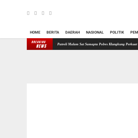
HOME
BERITA
DAERAH
NASIONAL
POLITIK
PEM
BREAKING
 di Jalan Ratna III
Patroli Malam Sat Samapta Polres Klungkung Perkuat Pengamanan 
NEWS