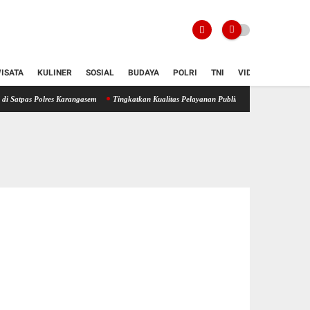
ISATA
KULINER
SOSIAL
BUDAYA
POLRI
TNI
VIDIO
es Karangasem
Tingkatkan Kualitas Pelayanan Publik, Proses Pelayanan BPKB Polres K