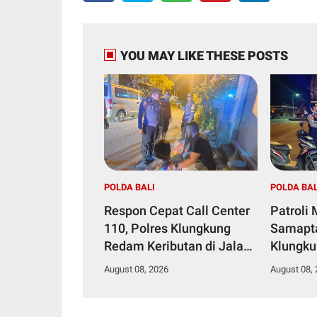
YOU MAY LIKE THESE POSTS
POLDA BALI
POLDA BAL
Respon Cepat Call Center
Patroli
110, Polres Klungkung
Samapta
Redam Keributan di Jalan
Klungku
Ratna III
Pengam
August 08, 2026
August 08,
Pertoko