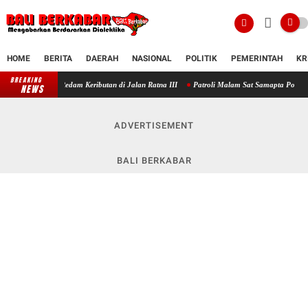
HOME
BERITA
DAERAH
NASIONAL
POLITIK
PEMERINTAH
KR
BREAKING
 Redam Keributan di Jalan Ratna III
Patroli Malam Sat Samapta Polres Klungkung Perku
NEWS
ADVERTISEMENT
BALI BERKABAR