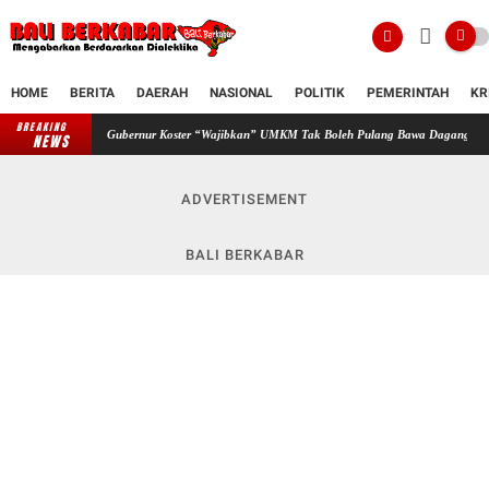
HOME
BERITA
DAERAH
NASIONAL
POLITIK
PEMERINTAH
KR
BREAKING
Gubernur Koster “Wajibkan” UMKM Tak Boleh Pulang Bawa Dagangan di Nusa Dua Eco Ma
NEWS
ADVERTISEMENT
BALI BERKABAR