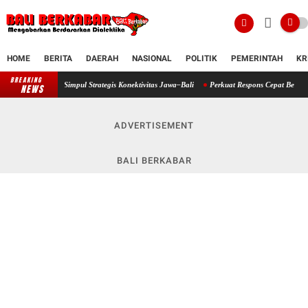
HOME
BERITA
DAERAH
NASIONAL
POLITIK
PEMERINTAH
KR
BREAKING
Pelabuhan Celukan Bawang Matangkan Kesiapan, Didorong Jadi Simpul Strategis Konekt
NEWS
ADVERTISEMENT
BALI BERKABAR