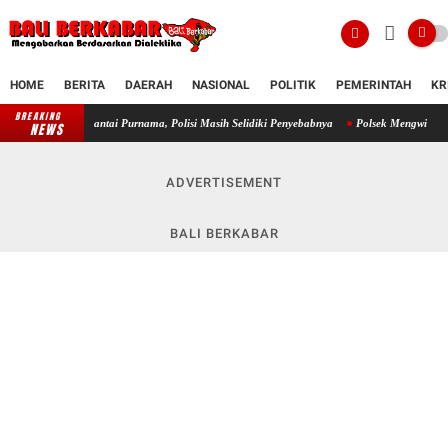
HOME
BERITA
DAERAH
NASIONAL
POLITIK
PEMERINTAH
KR
BREAKING
 Pantai Purnama, Polisi Masih Selidiki Penyebabnya
Polsek Mengwi Kawal Keselamatan S
NEWS
ADVERTISEMENT
BALI BERKABAR