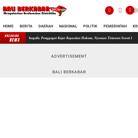
HOME
BERITA
DAERAH
NASIONAL
POLITIK
PEMERINTAH
KR
BREAKING
Bergulir, Penggugat Kejar Kepastian Hukum, Nyoman Tirtawan Soroti Langkah Pemkab Bulel
NEWS
ADVERTISEMENT
BALI BERKABAR