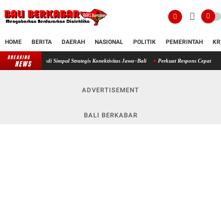
HOME
BERITA
DAERAH
NASIONAL
POLITIK
PEMERINTAH
KR
BREAKING
Pelabuhan Celukan Bawang Matangkan Kesiapan, Didorong Jadi Simpul Strate
NEWS
ADVERTISEMENT
BALI BERKABAR