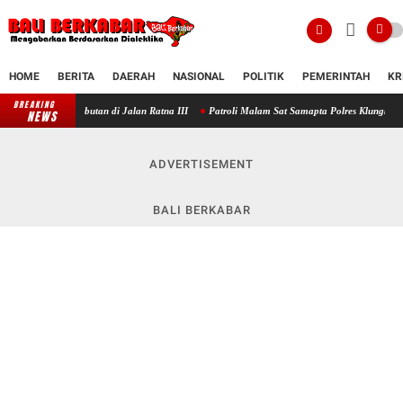
HOME
BERITA
DAERAH
NASIONAL
POLITIK
PEMERINTAH
KR
BREAKING
Respon Cepat Call Center 110, Polres Klungkung Redam Keributan di Jalan R
NEWS
ADVERTISEMENT
BALI BERKABAR