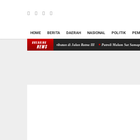
HOME
BERITA
DAERAH
NASIONAL
POLITIK
PEM
BREAKING
es Klungkung Redam Keributan di Jalan Ratna III
Patroli Malam Sat Samapta Polres Klu
NEWS