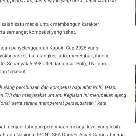
dung, pengayom, dan pelayan yang dekat, dipercaya, dan
 salah satu media untuk membangun karakter,
serta semangat kompetisi yang sehat.
engan penyelenggaraan Kapolri Cup 2026 yang
kni basket, bulu tangkis, judo, menembak, indoor
e. Sebanyak 6.698 atlet dari unsur Polri, TNI, dan
an tersebut.
 ajang pembinaan dan kompetisi bagi atlet Polri, tetapi
kan TNI dan masyarakat umum. Kegiatan ini merupakan ajang
sional, serta sarana mempererat persaudaraan,” kata
apat menjadi tahapan pembinaan menuju level yang lebih
 Olahraga Nasional (PON), SEA Games, Asian Games, hingga