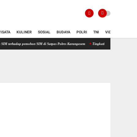
ISATA
KULINER
SOSIAL
BUDAYA
POLRI
TNI
VIDIO
 pemohon SIM di Satpas Polres Karangasem
Tingkatkan Kualitas Pelayanan Publik, Pro