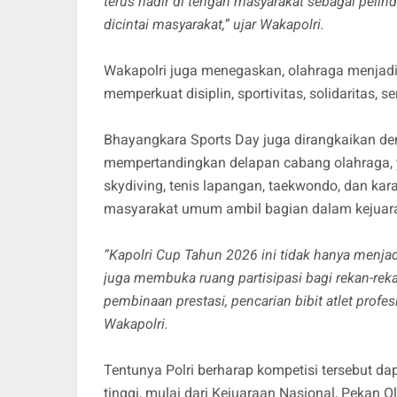
terus hadir di tengah masyarakat sebagai pelin
dicintai masyarakat,” ujar Wakapolri.
Wakapolri juga menegaskan, olahraga menjadi
memperkuat disiplin, sportivitas, solidaritas, 
Bhayangkara Sports Day juga dirangkaikan d
mempertandingkan delapan cabang olahraga, ya
skydiving, tenis lapangan, taekwondo, dan karat
masyarakat umum ambil bagian dalam kejuara
“Kapolri Cup Tahun 2026 ini tidak hanya menjadi
juga membuka ruang partisipasi bagi rekan-re
pembinaan prestasi, pencarian bibit atlet profe
Wakapolri.
Tentunya Polri berharap kompetisi tersebut d
tinggi, mulai dari Kejuaraan Nasional, Pekan