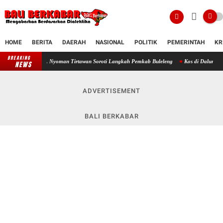
HOME
BERITA
DAERAH
NASIONAL
POLITIK
PEMERINTAH
KR
BREAKING
um, Nyoman Tirtawan Soroti Langkah Pemkab Buleleng
Kos di Dalung Jadi Tempat Simpan
NEWS
ADVERTISEMENT
BALI BERKABAR