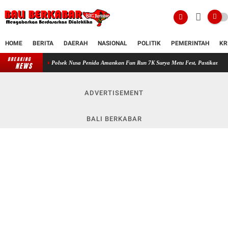
HOME
BERITA
DAERAH
NASIONAL
POLITIK
PEMERINTAH
KR
BREAKING
Polsek Nusa Penida Amankan Fun Run 7K Surya Metu Fest, Pastikan Kegiatan Berjalan 
NEWS
ADVERTISEMENT
BALI BERKABAR