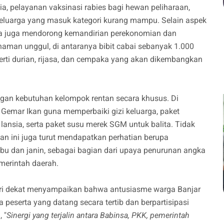
a, pelayanan vaksinasi rabies bagi hewan peliharaan,
eluarga yang masuk kategori kurang mampu. Selain aspek
a juga mendorong kemandirian perekonomian dan
aman unggul, di antaranya bibit cabai sebanyak 1.000
perti durian, rijasa, dan cempaka yang akan dikembangkan
ngan kebutuhan kelompok rentan secara khusus. Di
Gemar Ikan guna memperbaiki gizi keluarga, paket
ansia, serta paket susu merek SGM untuk balita. Tidak
tan ini juga turut mendapatkan perhatian berupa
u dan janin, sebagai bagian dari upaya penurunan angka
merintah daerah.
ari dekat menyampaikan bahwa antusiasme warga Banjar
a peserta yang datang secara tertib dan berpartisipasi
 "
Sinergi yang terjalin antara Babinsa, PKK, pemerintah