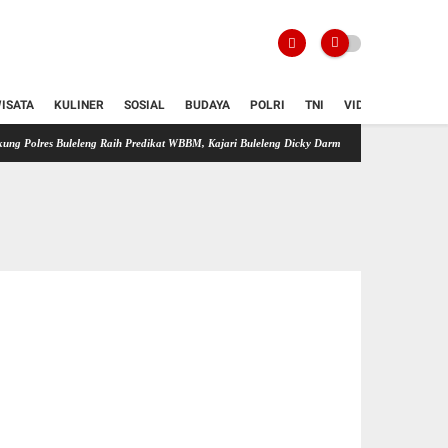
ISATA
KULINER
SOSIAL
BUDAYA
POLRI
TNI
VIDIO
leleng Raih Predikat WBBM, Kajari Buleleng Dicky Darmawan: Transformasi Digital Tingkatk