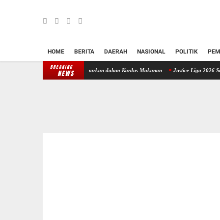
HOME
BERITA
DAERAH
NASIONAL
POLITIK
PEM
BREAKING
am Ganja ke Bali, Disamarkan dalam Kardus Makanan
Justice Liga 2026 Satukan Advoka
NEWS