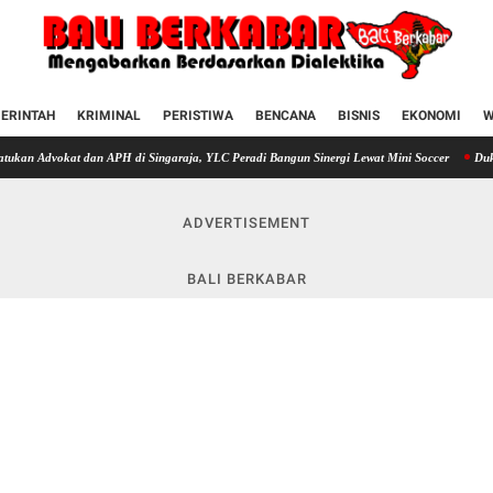
ERINTAH
KRIMINAL
PERISTIWA
BENCANA
BISNIS
EKONOMI
W
t dan APH di Singaraja, YLC Peradi Bangun Sinergi Lewat Mini Soccer
Dukung Polres Bu
ADVERTISEMENT
BALI BERKABAR