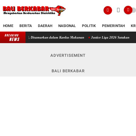
HOME
BERITA
DAERAH
NASIONAL
POLITIK
PEMERINTAH
KR
BREAKING
Dua WNA India Diduga Selundupkan 10 Kilogram Ganja ke Bali, Disamarkan dala
NEWS
ADVERTISEMENT
BALI BERKABAR